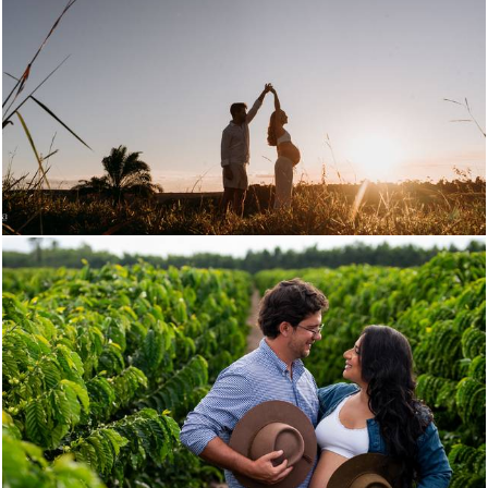
116
0
115
0