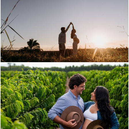
117
0
115
0